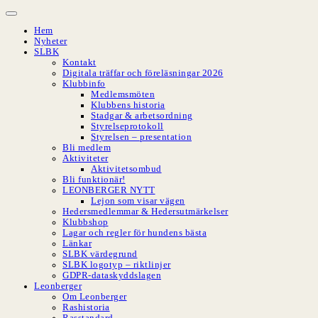
Hoppa
till
Hem
innehåll
Nyheter
SLBK
Kontakt
Digitala träffar och föreläsningar 2026
Klubbinfo
Medlemsmöten
Klubbens historia
Stadgar & arbetsordning
Styrelseprotokoll
Styrelsen – presentation
Bli medlem
Aktiviteter
Aktivitetsombud
Bli funktionär!
LEONBERGER NYTT
Lejon som visar vägen
Hedersmedlemmar & Hedersutmärkelser
Klubbshop
Lagar och regler för hundens bästa
Länkar
SLBK värdegrund
SLBK logotyp – riktlinjer
GDPR-dataskyddslagen
Leonberger
Om Leonberger
Rashistoria
Rasstandard