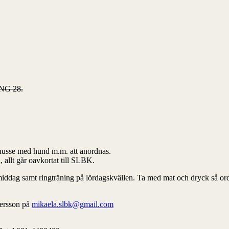
ING 28.
husse med hund m.m. att anordnas.
a, allt går oavkortat till SLBK.
ddag samt ringträning på lördagskvällen. Ta med mat och dryck så ordn
Persson på
mikaela.slbk@gmail.com