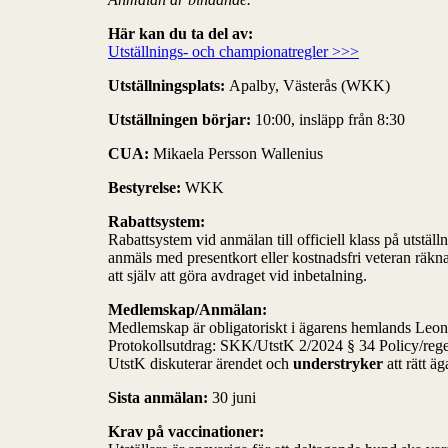
Här kan du ta del av:
Utställnings- och championatregler >>>
Utställningsplats:
Apalby, Västerås (WKK)
Utställningen börjar:
10:00, insläpp från 8:30
CUA:
Mikaela Persson Wallenius
Bestyrelse:
WKK
Rabattsystem:
Rabattsystem vid anmälan till officiell klass på uts
anmäls med presentkort eller kostnadsfri veteran räkna
att själv att göra avdraget vid inbetalning.
Medlemskap/Anmälan:
Medlemskap är obligatoriskt i ägarens hemlands Leon
Protokollsutdrag: SKK/UtstK 2/2024 § 34 Policy/rege
UtstK diskuterar ärendet och
understryker
att rätt ä
Sista anmälan:
30 juni
Krav på vaccinationer: