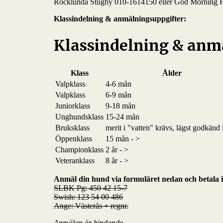
Rocklunda Stugby 010-1614150 eller God Morning 
Klassindelning & anmälningsuppgifter:
Klassindelning & anm
Klass
Ålder
Valpklass
4-6 mån
Valpklass
6-9 mån
Juniorklass
9-18 mån
Unghundsklass
15-24 mån
Bruksklass
merit i "vatten" krävs, lägst godkänd 
Öppenklass
15 mån - >
Championklass
2 år - >
Veteranklass
8 år - >
Anmäl din hund via formuläret nedan och betala in
SLBK Pg: 450 42 15-7
Swish: 123 54 00 486
Ange: Västerås + regnr.
Anmälan är bindande.