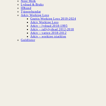
Nose Work
Lydnad & Bruks
IDhund
Tjänstehundar
Arkiv Working Leos
Grattis Working Leos 2019-2024
Arkiv Working Leos
Arkiv – lydnad 2018-1995
Arkiv – rallylydnad 2012-2018
Arkiv – vatten 2018-2012
Arkiv – working triathlon
Guldlistor
SLBK
Svenska Leonber