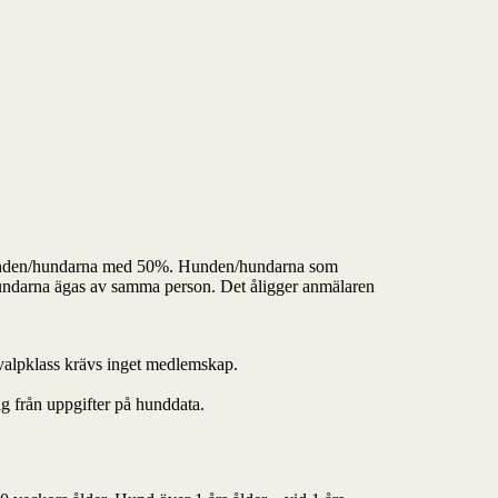
lda hunden/hundarna med 50%. Hunden/hundarna som
a hundarna ägas av samma person. Det åligger anmälaren
valpklass krävs inget medlemskap.
sig från uppgifter på hunddata.