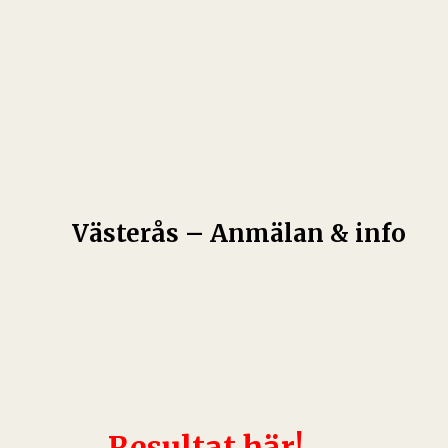
Västerås – Anmälan & info
Resultat
här!