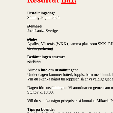
Utställningsdag:
Söndag 20 juli 2025
Domare:
Joel Lantz, Sverige
Plats:
Apalby, Västerås (WKK), samma plats som SKK. R
Gratis parkering
Bedömningen startar:
Kl.10.00
Allmän info om utställningen:
Under dagen kommer lotteri, loppis, barn med hund, 
Vill du skänka något till loppisen så är vi väldigt glad
Dagen före utställningen: Vi anordnar en gemensam mi
Stugby kl 18:00.
Vill du skänka något pris/priser så kontakta Mikaela 
Tips på boende: