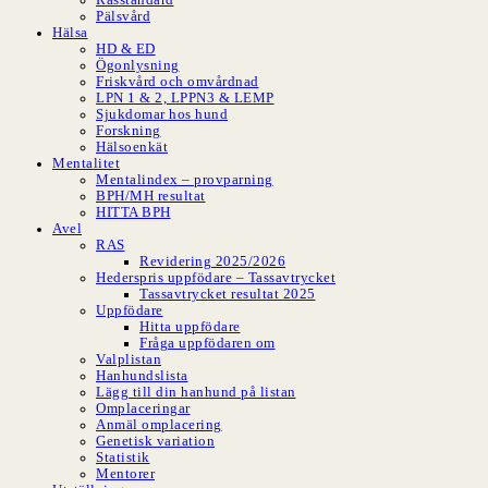
Pälsvård
Hälsa
HD & ED
Ögonlysning
Friskvård och omvårdnad
LPN 1 & 2, LPPN3 & LEMP
Sjukdomar hos hund
Forskning
Hälsoenkät
Mentalitet
Mentalindex – provparning
BPH/MH resultat
HITTA BPH
Avel
RAS
Revidering 2025/2026
Hederspris uppfödare – Tassavtrycket
Tassavtrycket resultat 2025
Uppfödare
Hitta uppfödare
Fråga uppfödaren om
Valplistan
Hanhundslista
Lägg till din hanhund på listan
Omplaceringar
Anmäl omplacering
Genetisk variation
Statistik
Mentorer