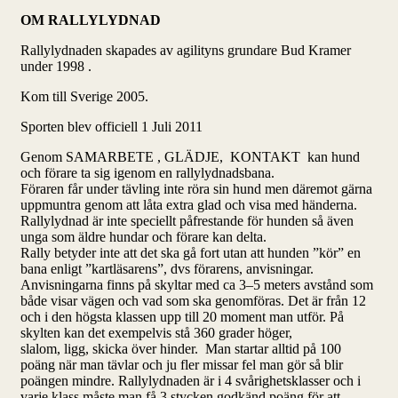
OM RALLYLYDNAD
Rallylydnaden skapades av agilityns grundare Bud Kramer
under 1998 .
Kom till Sverige 2005.
Sporten blev officiell 1 Juli 2011
Genom SAMARBETE , GLÄDJE, KONTAKT kan hund
och förare ta sig igenom en rallylydnadsbana.
Föraren får under tävling inte röra sin hund men däremot gärna
uppmuntra genom att låta extra glad och visa med händerna.
Rallylydnad är inte speciellt påfrestande för hunden så även
unga som äldre hundar och förare kan delta.
Rally betyder inte att det ska gå fort utan att hunden ”kör” en
bana enligt ”kartläsarens”, dvs förarens, anvisningar.
Anvisningarna finns på skyltar med ca 3–5 meters avstånd som
både visar vägen och vad som ska genomföras. Det är från 12
och i den högsta klassen upp till 20 moment man utför. På
skylten kan det exempelvis stå 360 grader
höger,
slalom,
ligg,
skicka över hinder. Man startar alltid på 100
poäng när man tävlar och ju fler missar fel man gör så blir
poängen mindre. Rallylydnaden är i 4 svårighetsklasser och i
varje klass måste man få 3 stycken godkänd poäng för att