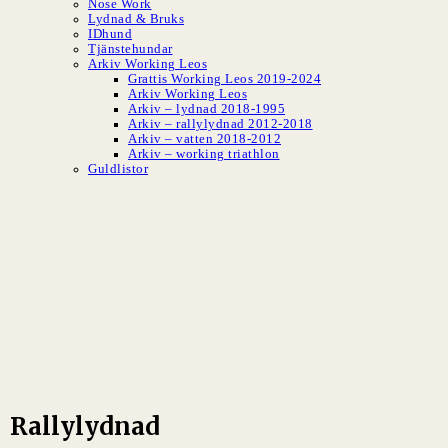
Nose Work
Lydnad & Bruks
IDhund
Tjänstehundar
Arkiv Working Leos
Grattis Working Leos 2019-2024
Arkiv Working Leos
Arkiv – lydnad 2018-1995
Arkiv – rallylydnad 2012-2018
Arkiv – vatten 2018-2012
Arkiv – working triathlon
Guldlistor
SLBK
Svenska Leonbergerklubben
Rallylydnad