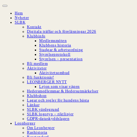
Hoppa
till
Hem
innehåll
Nyheter
SLBK
Kontakt
Digitala träffar och föreläsningar 2026
Klubbinfo
Medlemsmöten
Klubbens historia
Stadgar & arbetsordning
Styrelseprotokoll
Styrelsen – presentation
Bli medlem
Aktiviteter
Aktivitetsombud
Bli funktionär!
LEONBERGER NYTT
Lejon som visar vägen
Hedersmedlemmar & Hedersutmärkelser
Klubbshop
Lagar och regler för hundens bästa
Länkar
SLBK värdegrund
SLBK logotyp – riktlinjer
GDPR-dataskyddslagen
Leonberger
Om Leonberger
Rashistoria
Rasstandard