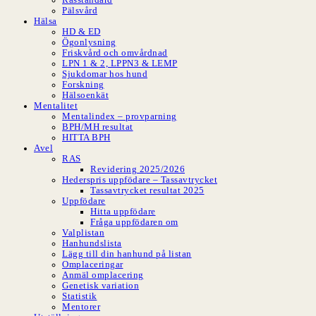
Pälsvård
Hälsa
HD & ED
Ögonlysning
Friskvård och omvårdnad
LPN 1 & 2, LPPN3 & LEMP
Sjukdomar hos hund
Forskning
Hälsoenkät
Mentalitet
Mentalindex – provparning
BPH/MH resultat
HITTA BPH
Avel
RAS
Revidering 2025/2026
Hederspris uppfödare – Tassavtrycket
Tassavtrycket resultat 2025
Uppfödare
Hitta uppfödare
Fråga uppfödaren om
Valplistan
Hanhundslista
Lägg till din hanhund på listan
Omplaceringar
Anmäl omplacering
Genetisk variation
Statistik
Mentorer