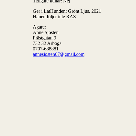
Tidigare kullar: Nej
Ger i LatHunden: Grönt Ljus, 2021
Hanen följer inte RAS
Ägare:
Anne Sjösten
Prästgatan 9
732 32 Arboga
0707-688881
annesjosten67@gmail.com