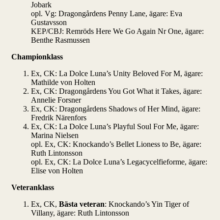
Jobark
opl. Vg: Dragongårdens Penny Lane, ägare: Eva
Gustavsson
KEP/CBJ: Remröds Here We Go Again Nr One, ägare:
Benthe Rasmussen
Championklass
Ex, CK: La Dolce Luna’s Unity Beloved For M, ägare:
Mathilde von Holten
Ex, CK: Dragongårdens You Got What it Takes, ägare:
Annelie Forsner
Ex, CK: Dragongårdens Shadows of Her Mind, ägare:
Fredrik Närenfors
Ex, CK: La Dolce Luna’s Playful Soul For Me, ägare:
Marina Nielsen
opl. Ex, CK: Knockando’s Bellet Lioness to Be, ägare:
Ruth Lintonsson
opl. Ex, CK: La Dolce Luna’s Legacycelfieforme, ägare:
Elise von Holten
Veteranklass
Ex, CK,
Bästa veteran
: Knockando’s Yin Tiger of
Villany, ägare: Ruth Lintonsson