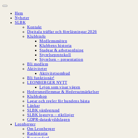
Hoppa
till
Hem
innehåll
Nyheter
SLBK
Kontakt
Digitala träffar och föreläsningar 2026
Klubbinfo
Medlemsmöten
Klubbens historia
Stadgar & arbetsordning
Styrelseprotokoll
Styrelsen – presentation
Bli medlem
Aktiviteter
Aktivitetsombud
Bli funktionär!
LEONBERGER NYTT
Lejon som visar vägen
Hedersmedlemmar & Hedersutmärkelser
Klubbshop
Lagar och regler för hundens bästa
Länkar
SLBK värdegrund
SLBK logotyp – riktlinjer
GDPR-dataskyddslagen
Leonberger
Om Leonberger
Rashistoria
Rasstandard