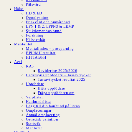
Pälsvård
Hälsa
HD & ED
Ögonlysning
Friskvård och omvårdnad
LPN 1 & 2, LPPN3 & LEMP
Sjukdomar hos hund
Forskning
Hälsoenkät
Mentalitet
Mentalindex – provparning
BPH/MH resultat
HITTA BPH
Avel
RAS
Revidering 2025/2026
Hederspris uppfödare – Tassavtrycket
Tassavtrycket resultat 2025
Uppfödare
Hitta uppfödare
Fråga uppfödaren om
Valplistan
Hanhundslista
Lägg till din hanhund på listan
Omplaceringar
Anmäl omplacering
Genetisk variation
Statistik
Mentorer