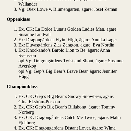
Wallander
Vg: Olex Lowe v. Blumengarten, ägare: Josef Zeman
Öppenklass
Ex, CK: La Dolce Luna’s Golden Ladies Man, ägare:
Susanne Lindvall
Ex: Dragongårdens Flyin’ High, ägare: Annika Lager
Ex: Duvasgårdens Zias Zaragon, ägare: Eva Nordin
Ex: Knockando’s Barolo Lion to Be, ägare: Anna
Svensson
opl Vg: Dragongårdens Twist and Shout, ägare: Susanne
Averskog
opl Vg: Gep’s Big Bear’s Brave Bear, ägare: Jennifer
Hägg
Championklass
Ex, CK: Gep’s Big Bear’s Snowy Snowbear, ägare:
Gina Ekström-Persson
Ex, CK: Gep’s Big Bear’s Billabong, ägare: Tommy
Norberg
Ex. CK: Dragongårdens Catch Me Twice, ägare: Malin
Fjellborg
Ex, CK: Dragongårdens Distant Lover, ägare: Wlma