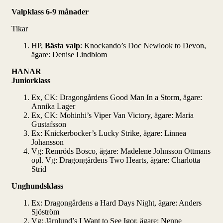
Valpklass 6-9 månader
Tikar
HP,
Bästa valp
: Knockando’s Doc Newlook to Devon,
ägare: Denise Lindblom
HANAR
Juniorklass
Ex, CK: Dragongårdens Good Man In a Storm, ägare:
Annika Lager
Ex, CK: Mohinhi’s Viper Van Victory, ägare: Maria
Gustafsson
Ex: Knickerbocker’s Lucky Strike, ägare: Linnea
Johansson
Vg: Remröds Bosco, ägare: Madelene Johnsson Ottmans
opl. Vg: Dragongårdens Two Hearts, ägare: Charlotta
Strid
Unghundsklass
Ex: Dragongårdens a Hard Days Night, ägare: Anders
Sjöström
Vg: Järnlund’s I Want to See Igor, ägare: Nenne