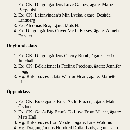
Ex, CK: Dragongårdens Love Games, ägare: Marie
Bergquist
Ex, CK: Lejonvinden’s Min Lycka, ägare: Desirée
Lindberg
Ex: Aleomas Bea, ägare: Mats Hall
Ex: Dragongårdens Cover Me In Kisses, ägare: Annelie
Forsner
Unghundsklass
Ex, CK: Dragongårdens Cherry Bomb, ägare: Jessika
Junehall
Ex, CK: Bölelejonet Is Feeling Precious, ägare: Jennifer
Hägg
Vg: Birkabazzes Jakita Warrior Heart, ägare: Mariette
Lilja
Öppenklass
Ex, CK: Bölelejonet Brisa As In Frozen, ägare: Malin
Östlund
Ex, CK: Gep’s Big Bear’s To Love From Macce, ägare:
Mats Hall
Vg: Birkabazzes Iron Maiden, ägare: Line Woldmo
Vg: Dragongårdens Hundred Dollar Lady, ägare: Jana