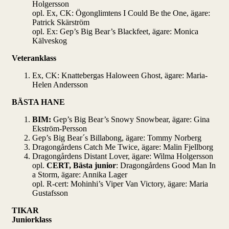
Holgersson
opl. Ex, CK: Ögonglimtens I Could Be the One, ägare:
Patrick Skärström
opl. Ex: Gep’s Big Bear’s Blackfeet, ägare: Monica
Kälveskog
Veteranklass
Ex, CK: Knattebergas Haloween Ghost, ägare: Maria-
Helen Andersson
BÄSTA HANE
BIM:
Gep’s Big Bear’s Snowy Snowbear, ägare: Gina
Ekström-Persson
Gep’s Big Bear´s Billabong, ägare: Tommy Norberg
Dragongårdens Catch Me Twice, ägare: Malin Fjellborg
Dragongårdens Distant Lover, ägare: Wilma Holgersson
opl.
CERT, Bästa junior
: Dragongårdens Good Man In
a Storm, ägare: Annika Lager
opl. R-cert: Mohinhi’s Viper Van Victory, ägare: Maria
Gustafsson
TIKAR
Juniorklass