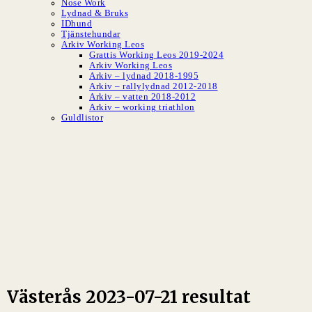
Nose Work
Lydnad & Bruks
IDhund
Tjänstehundar
Arkiv Working Leos
Grattis Working Leos 2019-2024
Arkiv Working Leos
Arkiv – lydnad 2018-1995
Arkiv – rallylydnad 2012-2018
Arkiv – vatten 2018-2012
Arkiv – working triathlon
Guldlistor
SLBK
Svenska Leonbergerklubben
Västerås 2023-07-21 resultat