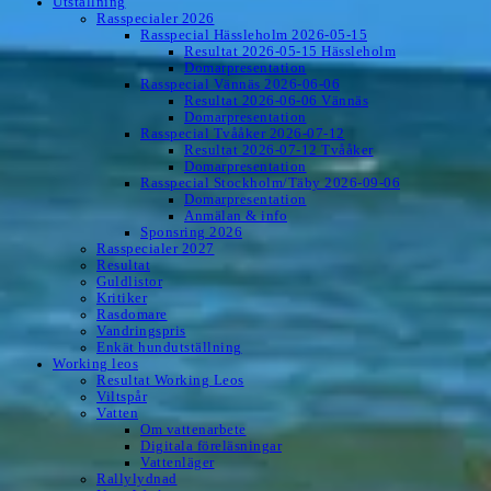
Utställning
Rasspecialer 2026
Rasspecial Hässleholm 2026-05-15
Resultat 2026-05-15 Hässleholm
Domarpresentation
Rasspecial Vännäs 2026-06-06
Resultat 2026-06-06 Vännäs
Domarpresentation
Rasspecial Tvååker 2026-07-12
Resultat 2026-07-12 Tvååker
Domarpresentation
Rasspecial Stockholm/Täby 2026-09-06
Domarpresentation
Anmälan & info
Sponsring 2026
Rasspecialer 2027
Resultat
Guldlistor
Kritiker
Rasdomare
Vandringspris
Enkät hundutställning
Working leos
Resultat Working Leos
Viltspår
Vatten
Om vattenarbete
Digitala föreläsningar
Vattenläger
Rallylydnad