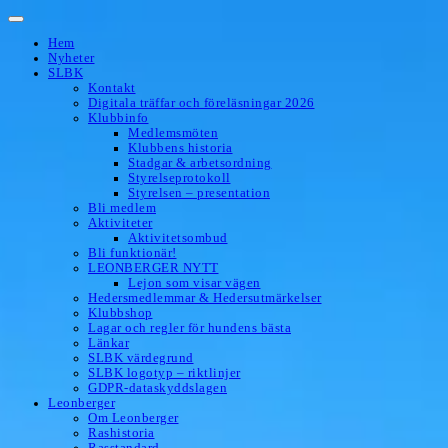
Hoppa
till
Hem
innehåll
Nyheter
SLBK
Kontakt
Digitala träffar och föreläsningar 2026
Klubbinfo
Medlemsmöten
Klubbens historia
Stadgar & arbetsordning
Styrelseprotokoll
Styrelsen – presentation
Bli medlem
Aktiviteter
Aktivitetsombud
Bli funktionär!
LEONBERGER NYTT
Lejon som visar vägen
Hedersmedlemmar & Hedersutmärkelser
Klubbshop
Lagar och regler för hundens bästa
Länkar
SLBK värdegrund
SLBK logotyp – riktlinjer
GDPR-dataskyddslagen
Leonberger
Om Leonberger
Rashistoria
Rasstandard