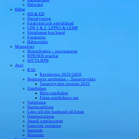
Pälsvård
Hälsa
HD & ED
Ögonlysning
Friskvård och omvårdnad
LPN 1 & 2, LPPN3 & LEMP
Sjukdomar hos hund
Forskning
Hälsoenkät
Mentalitet
Mentalindex – provparning
BPH/MH resultat
HITTA BPH
Avel
RAS
Revidering 2025/2026
Hederspris uppfödare – Tassavtrycket
Tassavtrycket resultat 2025
Uppfödare
Hitta uppfödare
Fråga uppfödaren om
Valplistan
Hanhundslista
Lägg till din hanhund på listan
Omplaceringar
Anmäl omplacering
Genetisk variation
Statistik
Mentorer