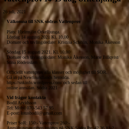
26 juli, 2021
Välkomna till SNK södras Vattenprov
Plats: Hjelmsjön Örkelljunga.
Lördag 14 augusti 2021 Kl. 10,00
Domare och tävlingsledare: Kristina Schölin, Monika Åkesson
Söndag 15 augusti 2021. Kl. 10,00
Domare och tävlingsledare: Monika Åkesson, Marie Billqvist/
Stina Rodenstam
Officiellt vattenprov alla klasser och möjlighet till SOR.
Gå in på Newfoundlands hemsida.
https://snkinfo.wordpress.com/ och sedan till
online anmälan. Södra 2021
Vid frågor kontakta
Bodil Arvidsson
Tel: Mobil 070-543 57 95
E-post: lotusbodil@gmail.com
Priser SoR: 150:- Vattenprov 260:-
Anmälningsavgiften insättes på SNK Södra Pg: 42 36 83-2