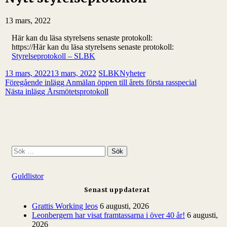
13 mars, 2022
Här kan du läsa styrelsens senaste protokoll:
https://Här kan du läsa styrelsens senaste protokoll:
Styrelseprotokoll – SLBK
13 mars, 2022
13 mars, 2022
SLBK
Nyheter
Inläggsnavigering
Föregående inlägg
Anmälan öppen till årets första rasspecial
Nästa inlägg
Årsmötetsprotokoll
S
ö
k
Guldlistor
e
f
Senast uppdaterat
t
e
Grattis Working leos
6 augusti, 2026
r
Leonbergern har visat framtassarna i över 40 år!
6 augusti,
:
2026