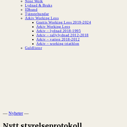
Nose Work
Lydnad & Bruks
IDhund
Tjänstehundar
Arkiv Working Leos
Grattis Working Leos 2019-2024
Arkiv Working Leos
Arkiv – lydnad 2018-1995
Arkiv – rallylydnad 2012-2018
Arkiv – vatten 2018-2012
Arkiv – working triathlon
Guldlistor
SLBK
Svenska Leonbergerklubben
—
Nyheter
—
Nytt styrelseprotokoll