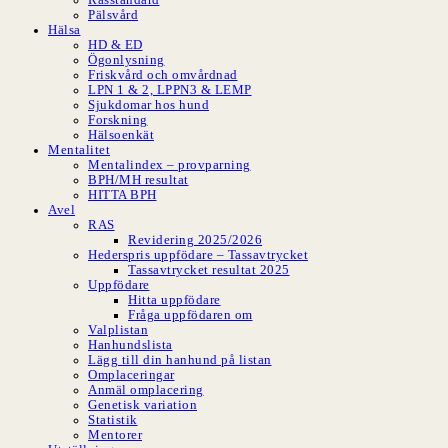
Pälsvård
Hälsa
HD & ED
Ögonlysning
Friskvård och omvårdnad
LPN 1 & 2, LPPN3 & LEMP
Sjukdomar hos hund
Forskning
Hälsoenkät
Mentalitet
Mentalindex – provparning
BPH/MH resultat
HITTA BPH
Avel
RAS
Revidering 2025/2026
Hederspris uppfödare – Tassavtrycket
Tassavtrycket resultat 2025
Uppfödare
Hitta uppfödare
Fråga uppfödaren om
Valplistan
Hanhundslista
Lägg till din hanhund på listan
Omplaceringar
Anmäl omplacering
Genetisk variation
Statistik
Mentorer