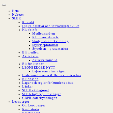
Hoppa
till
Hem
innehåll
Nyheter
SLBK
Kontakt
Digitala träffar och föreläsningar 2026
Klubbinfo
Medlemsmöten
Klubbens historia
Stadgar & arbetsordning
Styrelseprotokoll
Styrelsen – presentation
Bli medlem
Aktiviteter
Aktivitetsombud
Bli funktionär!
LEONBERGER NYTT
Lejon som visar vägen
Hedersmedlemmar & Hedersutmärkelser
Klubbshop
Lagar och regler för hundens bästa
Länkar
SLBK värdegrund
SLBK logotyp – riktlinjer
GDPR-dataskyddslagen
Leonberger
Om Leonberger
Rashistoria
Rasstandard