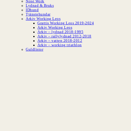
Nose Work
Lydnad & Bruks
IDhund
Tjänstehundar
Arkiv Working Leos
Grattis Working Leos 2019-2024
Arkiv Working Leos
Arkiv – lydnad 2018-1995
Arkiv – rallylydnad 2012-2018
Arkiv – vatten 2018-2012
Arkiv – working triathlon
Guldlistor
SLBK
Svenska Leonber