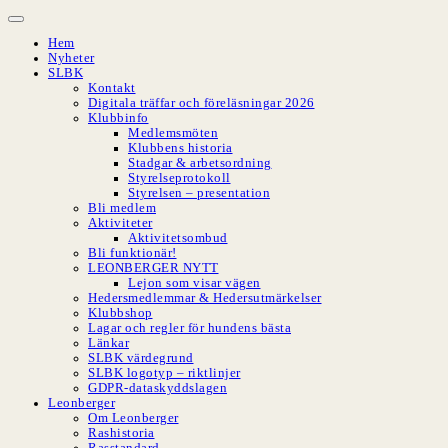
Hoppa
till
Hem
innehåll
Nyheter
SLBK
Kontakt
Digitala träffar och föreläsningar 2026
Klubbinfo
Medlemsmöten
Klubbens historia
Stadgar & arbetsordning
Styrelseprotokoll
Styrelsen – presentation
Bli medlem
Aktiviteter
Aktivitetsombud
Bli funktionär!
LEONBERGER NYTT
Lejon som visar vägen
Hedersmedlemmar & Hedersutmärkelser
Klubbshop
Lagar och regler för hundens bästa
Länkar
SLBK värdegrund
SLBK logotyp – riktlinjer
GDPR-dataskyddslagen
Leonberger
Om Leonberger
Rashistoria
Rasstandard