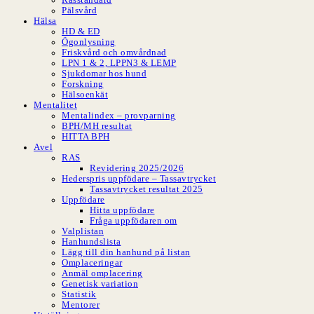
Pälsvård
Hälsa
HD & ED
Ögonlysning
Friskvård och omvårdnad
LPN 1 & 2, LPPN3 & LEMP
Sjukdomar hos hund
Forskning
Hälsoenkät
Mentalitet
Mentalindex – provparning
BPH/MH resultat
HITTA BPH
Avel
RAS
Revidering 2025/2026
Hederspris uppfödare – Tassavtrycket
Tassavtrycket resultat 2025
Uppfödare
Hitta uppfödare
Fråga uppfödaren om
Valplistan
Hanhundslista
Lägg till din hanhund på listan
Omplaceringar
Anmäl omplacering
Genetisk variation
Statistik
Mentorer