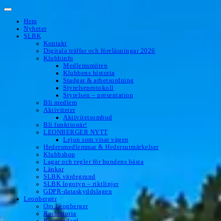
Hoppa
till
Hem
innehåll
Nyheter
SLBK
Kontakt
Digitala träffar och föreläsningar 2026
Klubbinfo
Medlemsmöten
Klubbens historia
Stadgar & arbetsordning
Styrelseprotokoll
Styrelsen – presentation
Bli medlem
Aktiviteter
Aktivitetsombud
Bli funktionär!
LEONBERGER NYTT
Lejon som visar vägen
Hedersmedlemmar & Hedersutmärkelser
Klubbshop
Lagar och regler för hundens bästa
Länkar
SLBK värdegrund
SLBK logotyp – riktlinjer
GDPR-dataskyddslagen
Leonberger
Om Leonberger
Rashistoria
Rasstandard