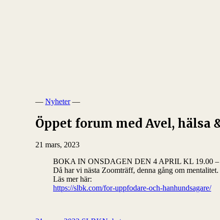
—
Nyheter
—
Öppet forum med Avel, hälsa 
21 mars, 2023
BOKA IN ONSDAGEN DEN 4 APRIL KL 19.00 – 
Då har vi nästa Zoomträff, denna gång om mentalitet.
Läs mer här:
https://slbk.com/for-uppfodare-och-hanhundsagare/