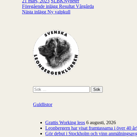
21 mars, 2023
SLBK
Nyheter
Inläggsnavigering
Föregående inlägg
Resultat Vårgårda
Nästa inlägg
Ny valpkull
S
ö
k
Guldlistor
e
f
t
e
Grattis Working leos
6 augusti, 2026
r
Leonbergern har visat framtassarna i över 40 år
:
Gör debut i Stockholm och vinn anmälningsavg