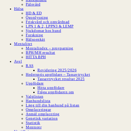
Pälsvård
Hälsa
HD & ED
Ögonlysning
Friskvård och omvårdnad
LPN 1 & 2, LPPN3 & LEMP
Sjukdomar hos hund
Forskning
Hälsoenkät
Mentalitet
Mentalindex – provparning
BPH/MH resultat
HITTA BPH
Avel
RAS
Revidering 2025/2026
Hederspris uppfödare – Tassavtrycket
Tassavtrycket resultat 2025
Uppfödare
Hitta uppfödare
Fråga uppfödaren om
Valplistan
Hanhundslista
Lägg till din hanhund på listan
Omplaceringar
Anmäl omplacering
Genetisk variation
Statistik
Mentorer