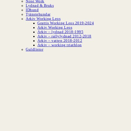
Nose Work
Lydnad & Bruks
IDhund
Tjänstehundar
Arkiv Working Leos
Grattis Working Leos 2019-2024
Arkiv Working Leos
Arkiv – lydnad 2018-1995
Arkiv – rallylydnad 2012-2018
Arkiv – vatten 2018-2012
Arkiv – working triathlon
Guldlistor
SLBK
Svenska Leonber