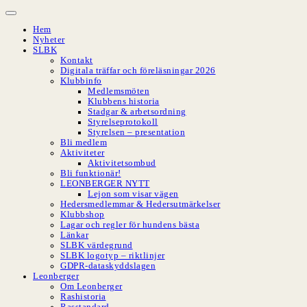
Hoppa
till
Hem
innehåll
Nyheter
SLBK
Kontakt
Digitala träffar och föreläsningar 2026
Klubbinfo
Medlemsmöten
Klubbens historia
Stadgar & arbetsordning
Styrelseprotokoll
Styrelsen – presentation
Bli medlem
Aktiviteter
Aktivitetsombud
Bli funktionär!
LEONBERGER NYTT
Lejon som visar vägen
Hedersmedlemmar & Hedersutmärkelser
Klubbshop
Lagar och regler för hundens bästa
Länkar
SLBK värdegrund
SLBK logotyp – riktlinjer
GDPR-dataskyddslagen
Leonberger
Om Leonberger
Rashistoria
Rasstandard