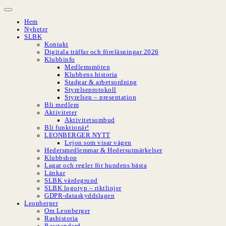
Hoppa
till
Hem
innehåll
Nyheter
SLBK
Kontakt
Digitala träffar och föreläsningar 2026
Klubbinfo
Medlemsmöten
Klubbens historia
Stadgar & arbetsordning
Styrelseprotokoll
Styrelsen – presentation
Bli medlem
Aktiviteter
Aktivitetsombud
Bli funktionär!
LEONBERGER NYTT
Lejon som visar vägen
Hedersmedlemmar & Hedersutmärkelser
Klubbshop
Lagar och regler för hundens bästa
Länkar
SLBK värdegrund
SLBK logotyp – riktlinjer
GDPR-dataskyddslagen
Leonberger
Om Leonberger
Rashistoria
Rasstandard