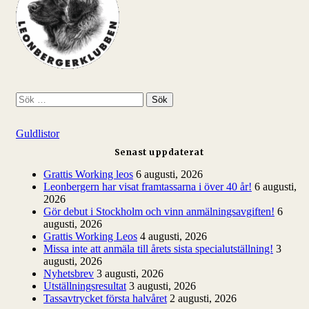
S
ö
k
Guldlistor
e
f
Senast uppdaterat
t
e
Grattis Working leos
6 augusti, 2026
r
Leonbergern har visat framtassarna i över 40 år!
6 augusti,
:
2026
Gör debut i Stockholm och vinn anmälningsavgiften!
6
augusti, 2026
Grattis Working Leos
4 augusti, 2026
Missa inte att anmäla till årets sista specialutställning!
3
augusti, 2026
Nyhetsbrev
3 augusti, 2026
Utställningsresultat
3 augusti, 2026
Tassavtrycket första halvåret
2 augusti, 2026