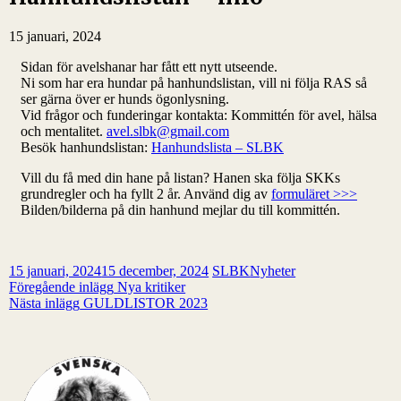
15 januari, 2024
Sidan för avelshanar har fått ett nytt utseende.
Ni som har era hundar på hanhundslistan, vill ni följa RAS så
ser gärna över er hunds ögonlysning.
Vid frågor och funderingar kontakta: Kommittén för avel, hälsa
och mentalitet.
avel.slbk@gmail.com
Besök hanhundslistan:
Hanhundslista – SLBK
Vill du få med din hane på listan? Hanen ska följa SKKs
grundregler och ha fyllt 2 år. Använd dig av
formuläret >>>
Bilden/bilderna på din hanhund mejlar du till kommittén.
15 januari, 2024
15 december, 2024
SLBK
Nyheter
Inläggsnavigering
Föregående inlägg
Nya kritiker
Nästa inlägg
GULDLISTOR 2023