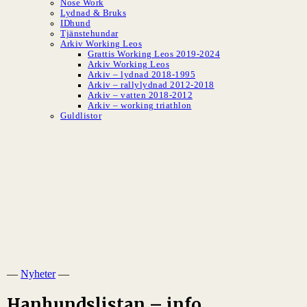
Nose Work
Lydnad & Bruks
IDhund
Tjänstehundar
Arkiv Working Leos
Grattis Working Leos 2019-2024
Arkiv Working Leos
Arkiv – lydnad 2018-1995
Arkiv – rallylydnad 2012-2018
Arkiv – vatten 2018-2012
Arkiv – working triathlon
Guldlistor
SLBK
Svenska Leonbergerklubben
—
Nyheter
—
Hanhundslistan – info