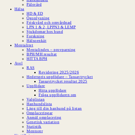
Pälsvård
Hälsa
HD & ED
Ögonlysning
Friskvård och omvårdnad
LPN 1 & 2, LPPN3 & LEMP
Sjukdomar hos hund
Forskning
Hälsoenkät
Mentalitet
Mentalindex – provparning
BPH/MH resultat
HITTA BPH
Avel
RAS
Revidering 2025/2026
Hederspris uppfödare – Tassavtrycket
Tassavtrycket resultat 2025
Uppfödare
Hitta uppfödare
Fråga uppfödaren om
Valplistan
Hanhundslista
Lägg till din hanhund på listan
Omplaceringar
Anmäl omplacering
Genetisk variation
Statistik
Mentorer