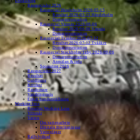
Utställning
Rasspecialer 2026
Rasspecial Hässleholm 2026-05-15
Resultat 2026-05-15 Hässleholm
Domarpresentation
Rasspecial Vännäs 2026-06-06
Resultat 2026-06-06 Vännäs
Domarpresentation
Rasspecial Tvååker 2026-07-12
Resultat 2026-07-12 Tvååker
Domarpresentation
Rasspecial Stockholm/Täby 2026-09-06
Domarpresentation
Anmälan & info
Sponsring 2026
Rasspecialer 2027
Resultat
Guldlistor
Kritiker
Rasdomare
Vandringspris
Enkät hundutställning
Working leos
Resultat Working Leos
Viltspår
Vatten
Om vattenarbete
Digitala föreläsningar
Vattenläger
Rallylydnad