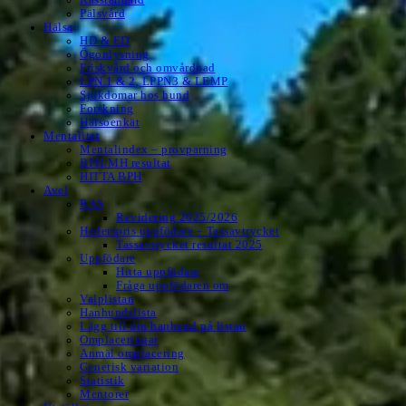
Pälsvård
Hälsa
HD & ED
Ögonlysning
Friskvård och omvårdnad
LPN 1 & 2, LPPN3 & LEMP
Sjukdomar hos hund
Forskning
Hälsoenkät
Mentalitet
Mentalindex – provparning
BPH/MH resultat
HITTA BPH
Avel
RAS
Revidering 2025/2026
Hederspris uppfödare – Tassavtrycket
Tassavtrycket resultat 2025
Uppfödare
Hitta uppfödare
Fråga uppfödaren om
Valplistan
Hanhundslista
Lägg till din hanhund på listan
Omplaceringar
Anmäl omplacering
Genetisk variation
Statistik
Mentorer