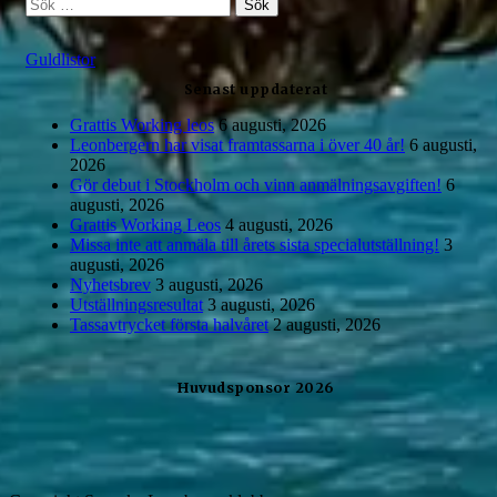
S
ö
k
Guldlistor
e
f
Senast uppdaterat
t
e
Grattis Working leos
6 augusti, 2026
r
Leonbergern har visat framtassarna i över 40 år!
6 augusti,
:
2026
Gör debut i Stockholm och vinn anmälningsavgiften!
6
augusti, 2026
Grattis Working Leos
4 augusti, 2026
Missa inte att anmäla till årets sista specialutställning!
3
augusti, 2026
Nyhetsbrev
3 augusti, 2026
Utställningsresultat
3 augusti, 2026
Tassavtrycket första halvåret
2 augusti, 2026
Huvudsponsor 2026