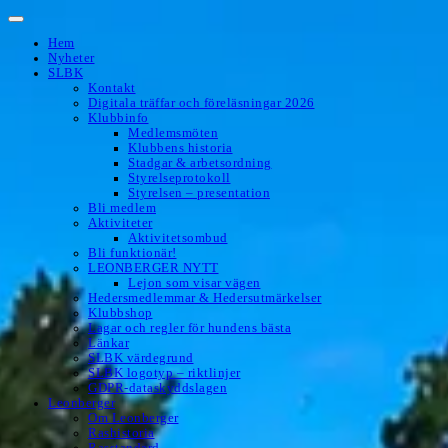
Hoppa
till
Hem
innehåll
Nyheter
SLBK
Kontakt
Digitala träffar och föreläsningar 2026
Klubbinfo
Medlemsmöten
Klubbens historia
Stadgar & arbetsordning
Styrelseprotokoll
Styrelsen – presentation
Bli medlem
Aktiviteter
Aktivitetsombud
Bli funktionär!
LEONBERGER NYTT
Lejon som visar vägen
Hedersmedlemmar & Hedersutmärkelser
Klubbshop
Lagar och regler för hundens bästa
Länkar
SLBK värdegrund
SLBK logotyp – riktlinjer
GDPR-dataskyddslagen
Leonberger
Om Leonberger
Rashistoria
Rasstandard