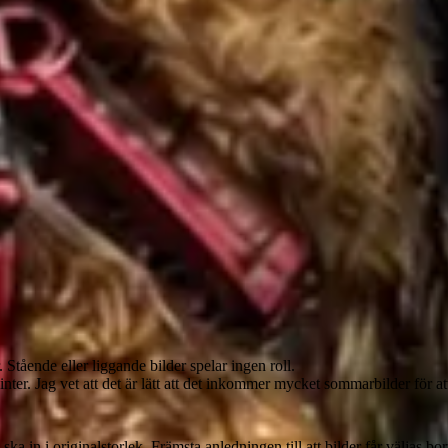
r. Stående eller liggande bilder spelar ingen roll.
inter. Jag vet att det är lätt att det inkommer mycket sommarbilder för att
 in i originalstorlek. Främsta anledningen till att bilder får väljas bort