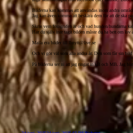
Bilderna kan kommas att användas inom andra område
Jag kan även komma att beskära dem för att de ska pas
Skriv vem fotografen är och vad hunden/hundarna kal
Har du själv inte tagit bilden måste du ha bett om lov
Maila era bilder till lbnytt@live.se
Och vi gör väl som alla andra år. Den som får sin bi
På bilderna ser ni att jag ringat in kB och MB. Jag bl