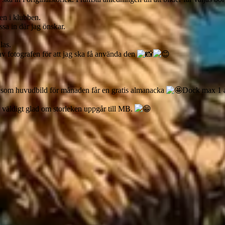
n i klubben.
sa in där jag önskar.
las.
 av fotografen för att jag ska få använda den
ld som huvudbild för månaden får en gratis almanacka
Dock max 1 al
ir väldigt glad om storleken uppgår till MB.