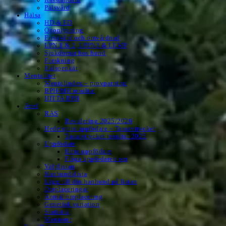
Pälsvård
Hälsa
HD & ED
Ögonlysning
Friskvård och omvårdnad
LPN 1 & 2, LPPN3 & LEMP
Sjukdomar hos hund
Forskning
Hälsoenkät
Mentalitet
Mentalindex – provparning
BPH/MH resultat
HITTA BPH
Avel
RAS
Revidering 2025/2026
Hederspris uppfödare – Tassavtrycket
Tassavtrycket resultat 2025
Uppfödare
Hitta uppfödare
Fråga uppfödaren om
Valplistan
Hanhundslista
Lägg till din hanhund på listan
Omplaceringar
Anmäl omplacering
Genetisk variation
Statistik
Mentorer