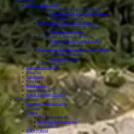
Utställning
Rasspecialer 2026
Rasspecial Hässleholm 2026-05-15
Resultat 2026-05-15 Hässleholm
Domarpresentation
Rasspecial Vännäs 2026-06-06
Resultat 2026-06-06 Vännäs
Domarpresentation
Rasspecial Tvååker 2026-07-12
Resultat 2026-07-12 Tvååker
Domarpresentation
Rasspecial Stockholm/Täby 2026-09-06
Domarpresentation
Anmälan & info
Sponsring 2026
Rasspecialer 2027
Resultat
Guldlistor
Kritiker
Rasdomare
Vandringspris
Enkät hundutställning
Working leos
Resultat Working Leos
Viltspår
Vatten
Om vattenarbete
Digitala föreläsningar
Vattenläger
Rallylydnad