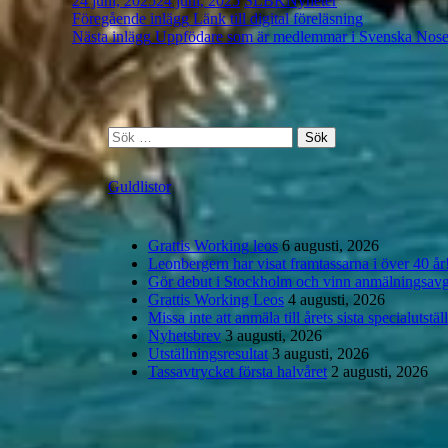
24 juni, 2025
24 juni, 2025
SLBK
Nyheter
Inläggsnavigering
Föregående inlägg
Länk till digital föreläsning
Nästa inlägg
Uppfödare som är medlemmar i Svenska Nos
S
ö
k
Guldlistor
e
f
t
e
Grattis Working leos
6 augusti, 2026
r
Leonbergern har visat framtassarna i över 40 år
:
Gör debut i Stockholm och vinn anmälningsavg
Grattis Working Leos
4 augusti, 2026
Missa inte att anmäla till årets sista specialutstäl
Nyhetsbrev
3 augusti, 2026
Utställningsresultat
3 augusti, 2026
Tassavtrycket första halvåret
2 augusti, 2026