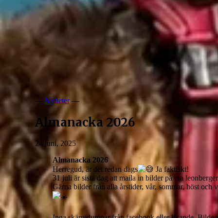
—
Nyheter
—
Almanacka 2026
24 juni, 2025
Almanacka 2026
Herregud, är det redan dags
Ja faktiskt!
31 juli är sista dag att maila in bilder på era leonberge
Gärna bilder från alla årstider, vår, sommar, höst och v
Inga skärmdumpar från facebook eller likande. Bilden ska