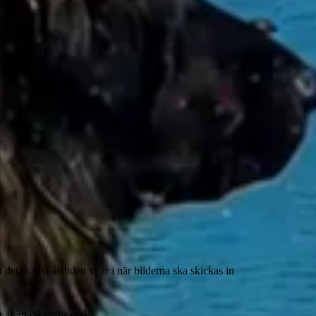
 det är den årstiden vi är i när bilderna ska skickas in
 är att de är för små.