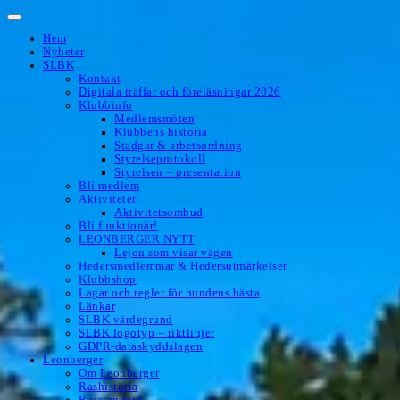
Hoppa
till
Hem
innehåll
Nyheter
SLBK
Kontakt
Digitala träffar och föreläsningar 2026
Klubbinfo
Medlemsmöten
Klubbens historia
Stadgar & arbetsordning
Styrelseprotokoll
Styrelsen – presentation
Bli medlem
Aktiviteter
Aktivitetsombud
Bli funktionär!
LEONBERGER NYTT
Lejon som visar vägen
Hedersmedlemmar & Hedersutmärkelser
Klubbshop
Lagar och regler för hundens bästa
Länkar
SLBK värdegrund
SLBK logotyp – riktlinjer
GDPR-dataskyddslagen
Leonberger
Om Leonberger
Rashistoria
Rasstandard