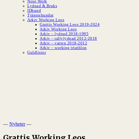
Nose Work
Lydnad & Bruks
IDhund
Tjänstehundar
Arkiv Working Leos
Grattis Working Leos 2019-2024
Arkiv Working Leos
Arkiv – lydnad 2018-1995
Arkiv – rallylydnad 2012-2018
Arkiv – vatten 2018-2012
Arkiv – working triathlon
Guldlistor
SLBK
Svenska Leonbergerklubben
—
Nyheter
—
Grattis Working Leos