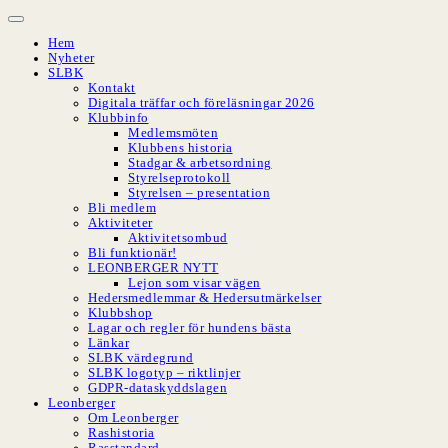
Hoppa
till
Hem
innehåll
Nyheter
SLBK
Kontakt
Digitala träffar och föreläsningar 2026
Klubbinfo
Medlemsmöten
Klubbens historia
Stadgar & arbetsordning
Styrelseprotokoll
Styrelsen – presentation
Bli medlem
Aktiviteter
Aktivitetsombud
Bli funktionär!
LEONBERGER NYTT
Lejon som visar vägen
Hedersmedlemmar & Hedersutmärkelser
Klubbshop
Lagar och regler för hundens bästa
Länkar
SLBK värdegrund
SLBK logotyp – riktlinjer
GDPR-dataskyddslagen
Leonberger
Om Leonberger
Rashistoria
Rasstandard