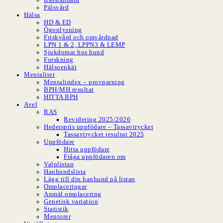
Pälsvård
Hälsa
HD & ED
Ögonlysning
Friskvård och omvårdnad
LPN 1 & 2, LPPN3 & LEMP
Sjukdomar hos hund
Forskning
Hälsoenkät
Mentalitet
Mentalindex – provparning
BPH/MH resultat
HITTA BPH
Avel
RAS
Revidering 2025/2026
Hederspris uppfödare – Tassavtrycket
Tassavtrycket resultat 2025
Uppfödare
Hitta uppfödare
Fråga uppfödaren om
Valplistan
Hanhundslista
Lägg till din hanhund på listan
Omplaceringar
Anmäl omplacering
Genetisk variation
Statistik
Mentorer