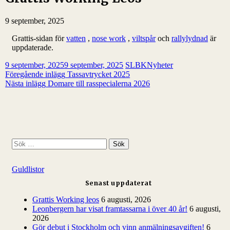
9 september, 2025
Grattis-sidan för
vatten
,
nose work
,
viltspår
och
rallylydnad
är
uppdaterade.
9 september, 2025
9 september, 2025
SLBK
Nyheter
Inläggsnavigering
Föregående inlägg
Tassavtrycket 2025
Nästa inlägg
Domare till rasspecialerna 2026
S
ö
k
Guldlistor
e
f
Senast uppdaterat
t
e
Grattis Working leos
6 augusti, 2026
r
Leonbergern har visat framtassarna i över 40 år!
6 augusti,
:
2026
Gör debut i Stockholm och vinn anmälningsavgiften!
6