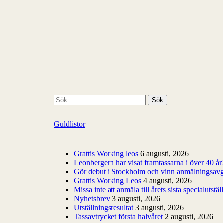
S
ö
k
Guldlistor
e
f
t
e
Grattis Working leos
6 augusti, 2026
r
Leonbergern har visat framtassarna i över 40 år
:
Gör debut i Stockholm och vinn anmälningsavg
Grattis Working Leos
4 augusti, 2026
Missa inte att anmäla till årets sista specialutstäl
Nyhetsbrev
3 augusti, 2026
Utställningsresultat
3 augusti, 2026
Tassavtrycket första halvåret
2 augusti, 2026