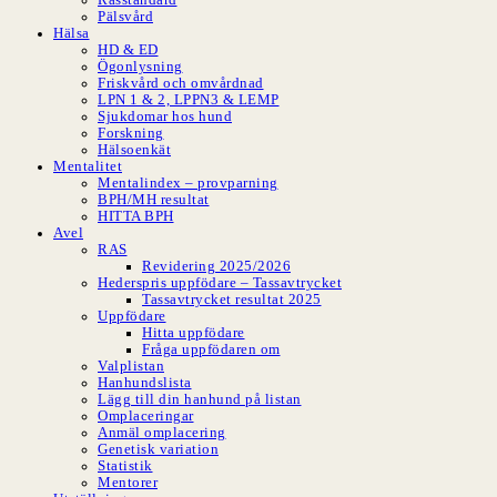
Pälsvård
Hälsa
HD & ED
Ögonlysning
Friskvård och omvårdnad
LPN 1 & 2, LPPN3 & LEMP
Sjukdomar hos hund
Forskning
Hälsoenkät
Mentalitet
Mentalindex – provparning
BPH/MH resultat
HITTA BPH
Avel
RAS
Revidering 2025/2026
Hederspris uppfödare – Tassavtrycket
Tassavtrycket resultat 2025
Uppfödare
Hitta uppfödare
Fråga uppfödaren om
Valplistan
Hanhundslista
Lägg till din hanhund på listan
Omplaceringar
Anmäl omplacering
Genetisk variation
Statistik
Mentorer