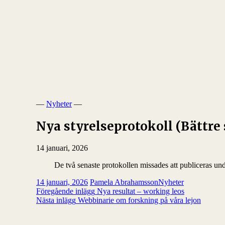
—
Nyheter
—
Nya styrelseprotokoll (Bättre 
14 januari, 2026
De två senaste protokollen missades att publiceras un
14 januari, 2026
Pamela Abrahamsson
Nyheter
Inläggsnavigering
Föregående inlägg
Nya resultat – working leos
Nästa inlägg
Webbinarie om forskning på våra lejon