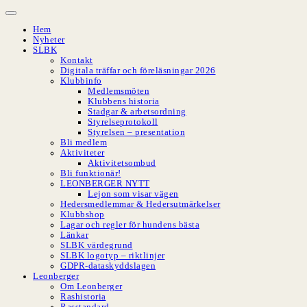
Hoppa
till
Hem
innehåll
Nyheter
SLBK
Kontakt
Digitala träffar och föreläsningar 2026
Klubbinfo
Medlemsmöten
Klubbens historia
Stadgar & arbetsordning
Styrelseprotokoll
Styrelsen – presentation
Bli medlem
Aktiviteter
Aktivitetsombud
Bli funktionär!
LEONBERGER NYTT
Lejon som visar vägen
Hedersmedlemmar & Hedersutmärkelser
Klubbshop
Lagar och regler för hundens bästa
Länkar
SLBK värdegrund
SLBK logotyp – riktlinjer
GDPR-dataskyddslagen
Leonberger
Om Leonberger
Rashistoria
Rasstandard