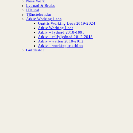
Nose Work
Lydnad & Bruks
IDhund
Tjänstehundar
Arkiv Working Leos
Grattis Working Leos 2019-2024
Arkiv Working Leos
Arkiv – lydnad 2018-1995
Arkiv – rallylydnad 2012-2018
Arkiv – vatten 2018-2012
Arkiv – working triathlon
Guldlistor
SLBK
Svenska Leonber