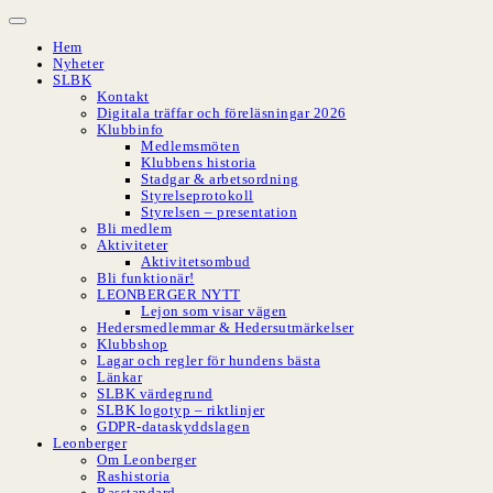
Hoppa
till
Hem
innehåll
Nyheter
SLBK
Kontakt
Digitala träffar och föreläsningar 2026
Klubbinfo
Medlemsmöten
Klubbens historia
Stadgar & arbetsordning
Styrelseprotokoll
Styrelsen – presentation
Bli medlem
Aktiviteter
Aktivitetsombud
Bli funktionär!
LEONBERGER NYTT
Lejon som visar vägen
Hedersmedlemmar & Hedersutmärkelser
Klubbshop
Lagar och regler för hundens bästa
Länkar
SLBK värdegrund
SLBK logotyp – riktlinjer
GDPR-dataskyddslagen
Leonberger
Om Leonberger
Rashistoria
Rasstandard