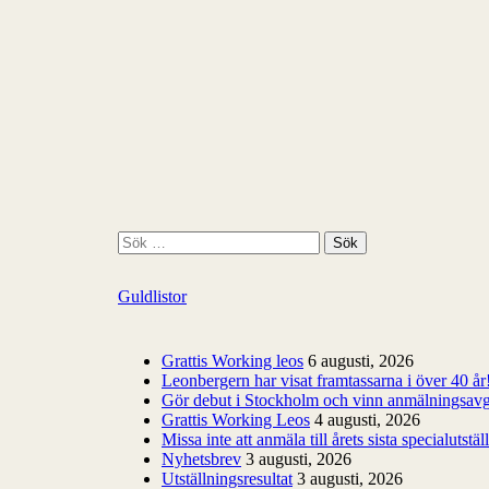
S
ö
k
Guldlistor
e
f
t
e
Grattis Working leos
6 augusti, 2026
r
Leonbergern har visat framtassarna i över 40 år
:
Gör debut i Stockholm och vinn anmälningsavg
Grattis Working Leos
4 augusti, 2026
Missa inte att anmäla till årets sista specialutstäl
Nyhetsbrev
3 augusti, 2026
Utställningsresultat
3 augusti, 2026