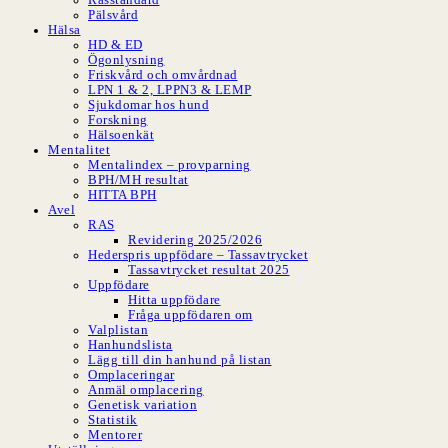
Pälsvård
Hälsa
HD & ED
Ögonlysning
Friskvård och omvårdnad
LPN 1 & 2, LPPN3 & LEMP
Sjukdomar hos hund
Forskning
Hälsoenkät
Mentalitet
Mentalindex – provparning
BPH/MH resultat
HITTA BPH
Avel
RAS
Revidering 2025/2026
Hederspris uppfödare – Tassavtrycket
Tassavtrycket resultat 2025
Uppfödare
Hitta uppfödare
Fråga uppfödaren om
Valplistan
Hanhundslista
Lägg till din hanhund på listan
Omplaceringar
Anmäl omplacering
Genetisk variation
Statistik
Mentorer