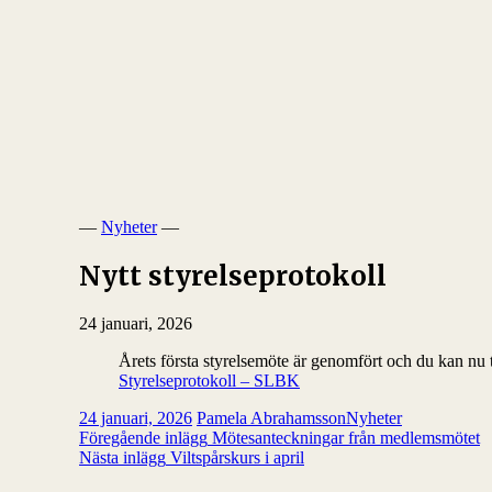
—
Nyheter
—
Nytt styrelseprotokoll
24 januari, 2026
Årets första styrelsemöte är genomfört och du kan nu t
Styrelseprotokoll – SLBK
24 januari, 2026
Pamela Abrahamsson
Nyheter
Inläggsnavigering
Föregående inlägg
Mötesanteckningar från medlemsmötet
Nästa inlägg
Viltspårskurs i april