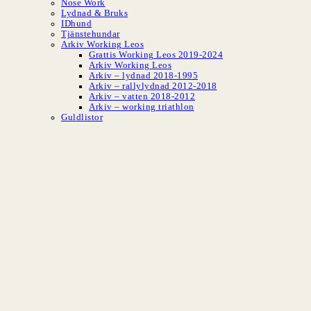
Nose Work
Lydnad & Bruks
IDhund
Tjänstehundar
Arkiv Working Leos
Grattis Working Leos 2019-2024
Arkiv Working Leos
Arkiv – lydnad 2018-1995
Arkiv – rallylydnad 2012-2018
Arkiv – vatten 2018-2012
Arkiv – working triathlon
Guldlistor
SLBK
Svenska Leonber