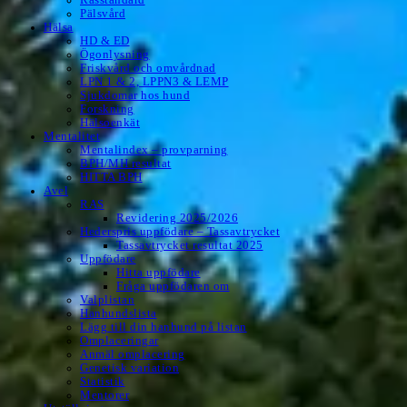
Pälsvård
Hälsa
HD & ED
Ögonlysning
Friskvård och omvårdnad
LPN 1 & 2, LPPN3 & LEMP
Sjukdomar hos hund
Forskning
Hälsoenkät
Mentalitet
Mentalindex – provparning
BPH/MH resultat
HITTA BPH
Avel
RAS
Revidering 2025/2026
Hederspris uppfödare – Tassavtrycket
Tassavtrycket resultat 2025
Uppfödare
Hitta uppfödare
Fråga uppfödaren om
Valplistan
Hanhundslista
Lägg till din hanhund på listan
Omplaceringar
Anmäl omplacering
Genetisk variation
Statistik
Mentorer