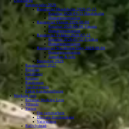
Utställning
Rasspecialer 2026
Rasspecial Hässleholm 2026-05-15
Resultat 2026-05-15 Hässleholm
Domarpresentation
Rasspecial Vännäs 2026-06-06
Resultat 2026-06-06 Vännäs
Domarpresentation
Rasspecial Tvååker 2026-07-12
Resultat 2026-07-12 Tvååker
Domarpresentation
Rasspecial Stockholm/Täby 2026-09-06
Domarpresentation
Anmälan & info
Sponsring 2026
Rasspecialer 2027
Resultat
Guldlistor
Kritiker
Rasdomare
Vandringspris
Enkät hundutställning
Working leos
Resultat Working Leos
Viltspår
Vatten
Om vattenarbete
Digitala föreläsningar
Vattenläger
Rallylydnad