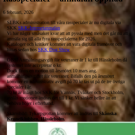
6 februari, 2026
SLBKs administration till våra rasspecialer är nu digitala via
SKK
SKK-Internetanmalan
Vi har några småsaker kvar att att pyssla med men det går nu att
anmäla sig till alla fyra rasspecialerna för 2026.
Kataloger och kritiker kommer att vara digitala framöver och
hittas sedan hos
SKK Dog Show
OBS! Anmälningsavgift för veteraner är 1 kr till Hässleholm då
systemet inte accepterar o kr.
Dock finns en motion till årsmötet 10 mars ang.
anmälningsavgifter för veteraner. Bifalls den på årsmötet
kommer en administrativ avgift på 70 kr tas ut på de tre övriga
specialer i år.
70 kr är inlagt hos SKK för Vännäs, Tvååker och Stockholm,
avslås motionen ändras det till 1 kr. Vi sänker hellre än att
behöva höjer i efterhand.
Skärmbild: Tykarpgrottan kommer att ändras till
Skånska
Kennelklubben, Hässleholm.