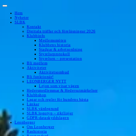
Hoppa
till
Hem
innehåll
Nyheter
SLBK
Kontakt
Digitala träffar och föreläsningar 2026
Klubbinfo
Medlemsmöten
Klubbens historia
Stadgar & arbetsordning
Styrelseprotokoll
Styrelsen – presentation
Bli medlem
Aktiviteter
Aktivitetsombud
Bli funktionär!
LEONBERGER NYTT
Lejon som visar vägen
Hedersmedlemmar & Hedersutmärkelser
Klubbshop
Lagar och regler för hundens bästa
Länkar
SLBK värdegrund
SLBK logotyp – riktlinjer
GDPR-dataskyddslagen
Leonberger
Om Leonberger
Rashistoria
Rasstandard