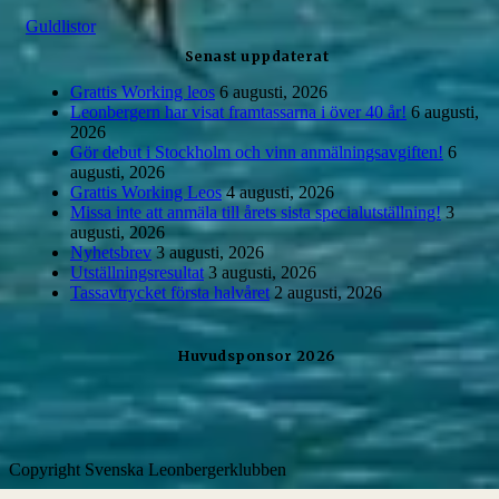
k
Guldlistor
e
f
Senast uppdaterat
t
e
Grattis Working leos
6 augusti, 2026
r
Leonbergern har visat framtassarna i över 40 år!
6 augusti,
:
2026
Gör debut i Stockholm och vinn anmälningsavgiften!
6
augusti, 2026
Grattis Working Leos
4 augusti, 2026
Missa inte att anmäla till årets sista specialutställning!
3
augusti, 2026
Nyhetsbrev
3 augusti, 2026
Utställningsresultat
3 augusti, 2026
Tassavtrycket första halvåret
2 augusti, 2026
Huvudsponsor 2026
Copyright Svenska Leonbergerklubben