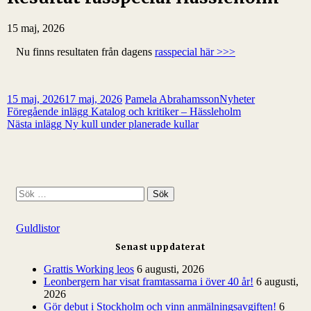
15 maj, 2026
Nu finns resultaten från dagens
rasspecial här >>>
15 maj, 2026
17 maj, 2026
Pamela Abrahamsson
Nyheter
Inläggsnavigering
Föregående inlägg
Katalog och kritiker – Hässleholm
Nästa inlägg
Ny kull under planerade kullar
S
ö
k
Guldlistor
e
f
Senast uppdaterat
t
e
Grattis Working leos
6 augusti, 2026
r
Leonbergern har visat framtassarna i över 40 år!
6 augusti,
:
2026
Gör debut i Stockholm och vinn anmälningsavgiften!
6