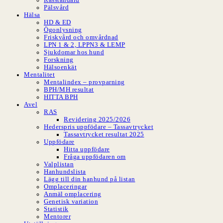
Pälsvård
Hälsa
HD & ED
Ögonlysning
Friskvård och omvårdnad
LPN 1 & 2, LPPN3 & LEMP
Sjukdomar hos hund
Forskning
Hälsoenkät
Mentalitet
Mentalindex – provparning
BPH/MH resultat
HITTA BPH
Avel
RAS
Revidering 2025/2026
Hederspris uppfödare – Tassavtrycket
Tassavtrycket resultat 2025
Uppfödare
Hitta uppfödare
Fråga uppfödaren om
Valplistan
Hanhundslista
Lägg till din hanhund på listan
Omplaceringar
Anmäl omplacering
Genetisk variation
Statistik
Mentorer