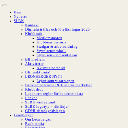
Hoppa
till
Hem
innehåll
Nyheter
SLBK
Kontakt
Digitala träffar och föreläsningar 2026
Klubbinfo
Medlemsmöten
Klubbens historia
Stadgar & arbetsordning
Styrelseprotokoll
Styrelsen – presentation
Bli medlem
Aktiviteter
Aktivitetsombud
Bli funktionär!
LEONBERGER NYTT
Lejon som visar vägen
Hedersmedlemmar & Hedersutmärkelser
Klubbshop
Lagar och regler för hundens bästa
Länkar
SLBK värdegrund
SLBK logotyp – riktlinjer
GDPR-dataskyddslagen
Leonberger
Om Leonberger
Rashistoria
Rasstandard