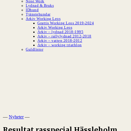
Nose Work
Lydnad & Bruks
IDhund
Tjänstehundar
Arkiv Working Leos
Grattis Working Leos 2019-2024
Arkiv Working Leos
Arkiv – lydnad 2018-1995
Arkiv – rallylydnad 2012-2018
Arkiv – vatten 2018-2012
Arkiv – working triathlon
Guldlistor
SLBK
Svenska Leonbergerklubben
—
Nyheter
—
Resultat rasspecial Hässleholm