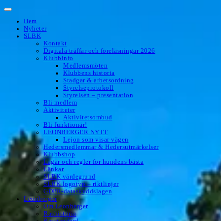
Hoppa
till
Hem
innehåll
Nyheter
SLBK
Kontakt
Digitala träffar och föreläsningar 2026
Klubbinfo
Medlemsmöten
Klubbens historia
Stadgar & arbetsordning
Styrelseprotokoll
Styrelsen – presentation
Bli medlem
Aktiviteter
Aktivitetsombud
Bli funktionär!
LEONBERGER NYTT
Lejon som visar vägen
Hedersmedlemmar & Hedersutmärkelser
Klubbshop
Lagar och regler för hundens bästa
Länkar
SLBK värdegrund
SLBK logotyp – riktlinjer
GDPR-dataskyddslagen
Leonberger
Om Leonberger
Rashistoria
Rasstandard