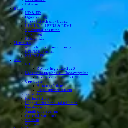
Pälsvård
Hälsa
HD & ED
Ögonlysning
Friskvård och omvårdnad
LPN 1 & 2, LPPN3 & LEMP
Sjukdomar hos hund
Forskning
Hälsoenkät
Mentalitet
Mentalindex – provparning
BPH/MH resultat
HITTA BPH
Avel
RAS
Revidering 2025/2026
Hederspris uppfödare – Tassavtrycket
Tassavtrycket resultat 2025
Uppfödare
Hitta uppfödare
Fråga uppfödaren om
Valplistan
Hanhundslista
Lägg till din hanhund på listan
Omplaceringar
Anmäl omplacering
Genetisk variation
Statistik
Mentorer