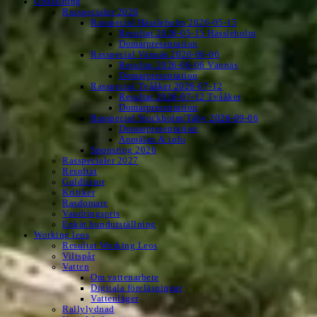
Utställning
Rasspecialer 2026
Rasspecial Hässleholm 2026-05-15
Resultat 2026-05-15 Hässleholm
Domarpresentation
Rasspecial Vännäs 2026-06-06
Resultat 2026-06-06 Vännäs
Domarpresentation
Rasspecial Tvååker 2026-07-12
Resultat 2026-07-12 Tvååker
Domarpresentation
Rasspecial Stockholm/Täby 2026-09-06
Domarpresentation
Anmälan & info
Sponsring 2026
Rasspecialer 2027
Resultat
Guldlistor
Kritiker
Rasdomare
Vandringspris
Enkät hundutställning
Working leos
Resultat Working Leos
Viltspår
Vatten
Om vattenarbete
Digitala föreläsningar
Vattenläger
Rallylydnad