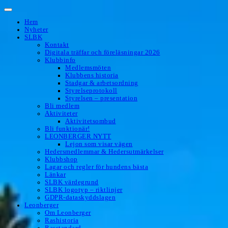
Hoppa
till
Hem
innehåll
Nyheter
SLBK
Kontakt
Digitala träffar och föreläsningar 2026
Klubbinfo
Medlemsmöten
Klubbens historia
Stadgar & arbetsordning
Styrelseprotokoll
Styrelsen – presentation
Bli medlem
Aktiviteter
Aktivitetsombud
Bli funktionär!
LEONBERGER NYTT
Lejon som visar vägen
Hedersmedlemmar & Hedersutmärkelser
Klubbshop
Lagar och regler för hundens bästa
Länkar
SLBK värdegrund
SLBK logotyp – riktlinjer
GDPR-dataskyddslagen
Leonberger
Om Leonberger
Rashistoria
Rasstandard