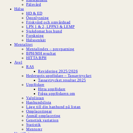
Pälsvård
Hälsa
HD & ED
Ögonlysning
Friskvård och omvårdnad
LPN 1 & 2, LPPN3 & LEMP
Sjukdomar hos hund
Forskning
Hälsoenkät
Mentalitet
Mentalindex – provparning
BPH/MH resultat
HITTA BPH
Avel
RAS
Revidering 2025/2026
Hederspris uppfödare – Tassavtrycket
Tassavtrycket resultat 2025
Uppfödare
Hitta uppfödare
Fråga uppfödaren om
Valplistan
Hanhundslista
Lägg till din hanhund på listan
Omplaceringar
Anmäl omplacering
Genetisk variation
Statistik
Mentorer