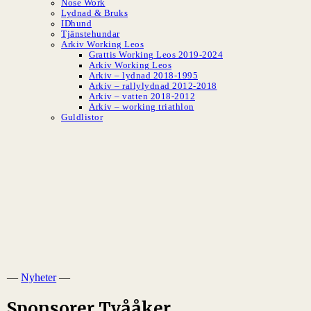
Nose Work
Lydnad & Bruks
IDhund
Tjänstehundar
Arkiv Working Leos
Grattis Working Leos 2019-2024
Arkiv Working Leos
Arkiv – lydnad 2018-1995
Arkiv – rallylydnad 2012-2018
Arkiv – vatten 2018-2012
Arkiv – working triathlon
Guldlistor
SLBK
Svenska Leonbergerklubben
—
Nyheter
—
Sponsorer Tvååker