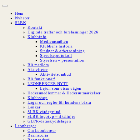
Hoppa
till
Hem
innehåll
Nyheter
SLBK
Kontakt
Digitala träffar och föreläsningar 2026
Klubbinfo
Medlemsmöten
Klubbens historia
Stadgar & arbetsordning
Styrelseprotokoll
Styrelsen – presentation
Bli medlem
Aktiviteter
Aktivitetsombud
Bli funktionär!
LEONBERGER NYTT
Lejon som visar vägen
Hedersmedlemmar & Hedersutmärkelser
Klubbshop
Lagar och regler för hundens bästa
Länkar
SLBK värdegrund
SLBK logotyp – riktlinjer
GDPR-dataskyddslagen
Leonberger
Om Leonberger
Rashistoria
Rasstandard