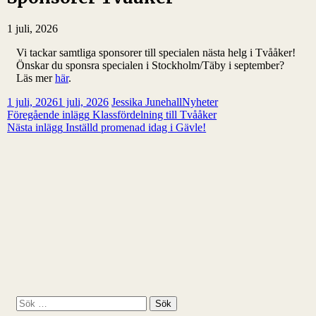
1 juli, 2026
Vi tackar samtliga sponsorer till specialen nästa helg i Tvååker!
Önskar du sponsra specialen i Stockholm/Täby i september?
Läs mer
här
.
1 juli, 2026
1 juli, 2026
Jessika Junehall
Nyheter
Inläggsnavigering
Föregående inlägg
Klassfördelning till Tvååker
Nästa inlägg
Inställd promenad idag i Gävle!
S
ö