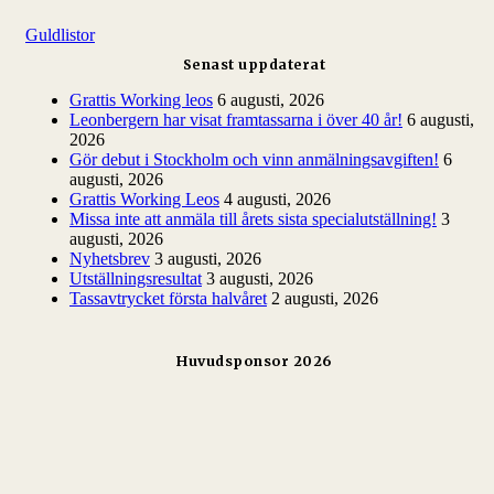
k
Guldlistor
e
f
Senast uppdaterat
t
e
Grattis Working leos
6 augusti, 2026
r
Leonbergern har visat framtassarna i över 40 år!
6 augusti,
:
2026
Gör debut i Stockholm och vinn anmälningsavgiften!
6
augusti, 2026
Grattis Working Leos
4 augusti, 2026
Missa inte att anmäla till årets sista specialutställning!
3
augusti, 2026
Nyhetsbrev
3 augusti, 2026
Utställningsresultat
3 augusti, 2026
Tassavtrycket första halvåret
2 augusti, 2026
Huvudsponsor 2026